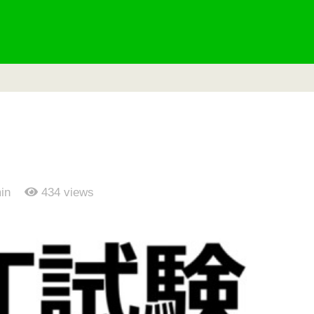
in
434
views