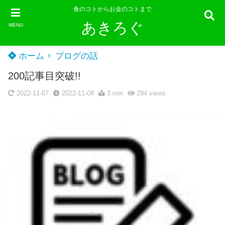
食のコトからお金のコトまで
あきろぐ
MENU
ホーム
ブログの話
200記事目突破!!
2022-11-07
2022-11-08
3 min
294
views