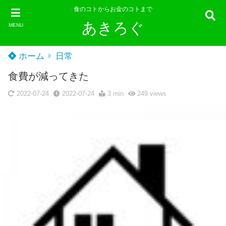
食のコトからお金のコトまで
あきろぐ
MENU
ホーム
日常
食費が減ってきた
2022-07-24
2022-07-24
3 min
249
views