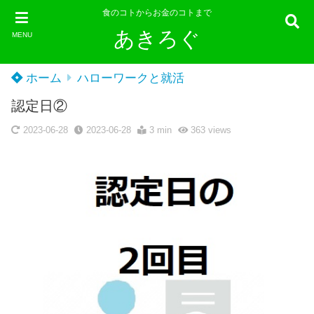
食のコトからお金のコトまで
あきろぐ
MENU
ホーム
ハローワークと就活
認定日②
2023-06-28
2023-06-28
3 min
363
views