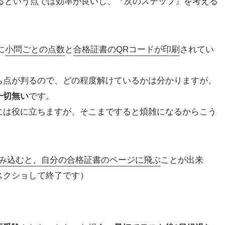
れるという点では効率が良いし、『次のステップ』を考える
に
小問ごとの点数
と
合格証書のQRコードが印刷
されてい
ち点が判るので、どの程度解けているかは分かりますが、
一切無い
です。
には役に立ちますが、そこまですると煩雑になるからこう
）
読み込むと、自分の合格証書のページに飛ぶ
ことが出来
スクショして終了です）