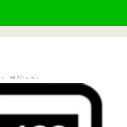
in
277
views