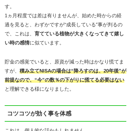
す。
1ヵ月程度では差は有りませんが、始めた時からの経
過を見ると、わずかですが“成長している”事が判るの
で、これは、
育てている植物が大きくなってきて嬉し
い時の感情
に似ています。
貯金の感覚でいると、原資が減った時はかなり慌てま
すが、
積み立てNISAの場合は“降ろすのは、20年後”が
前提なので、“今”の数％の下がりに慌てる必要はない
と理解できる様になりました。
コツコツが効く事を体感
これは、個人的な話かもしれません。