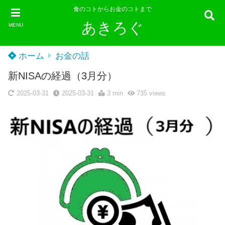
食のコトからお金のコトまで
あきろぐ
MENU
ホーム
お金の話
新NISAの経過（3月分）
2025-03-31
2025-03-31
3 min
735
views