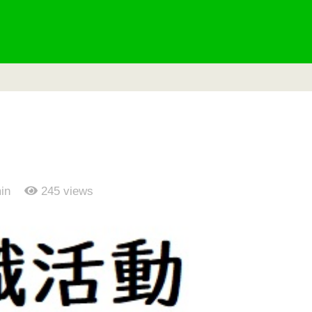
in
245
views