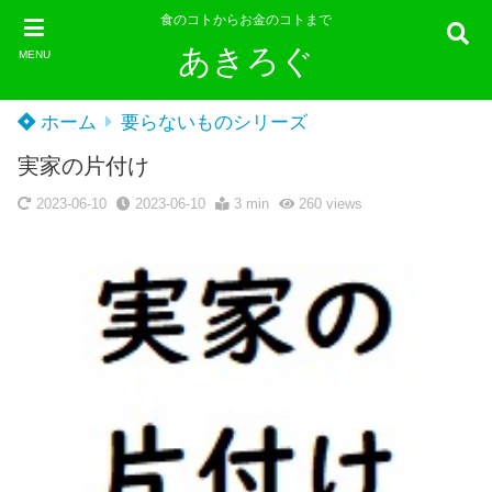
食のコトからお金のコトまで
あきろぐ
MENU
ホーム
要らないものシリーズ
実家の片付け
2023-06-10
2023-06-10
3 min
260
views