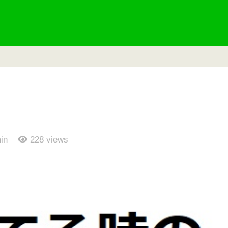
in
228
views