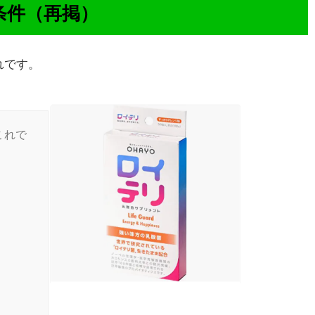
条件（再掲）
れです。
これで