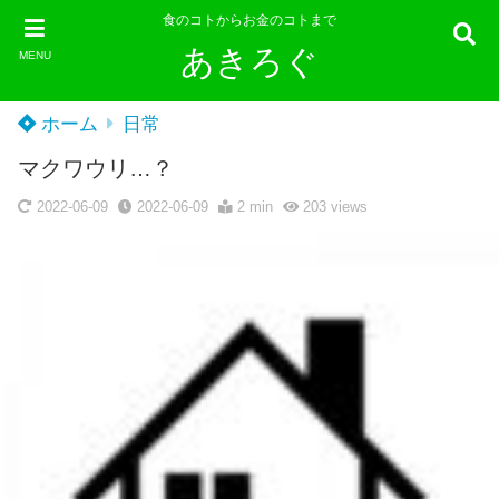
食のコトからお金のコトまで
あきろぐ
MENU
ホーム
日常
マクワウリ…？
2022-06-09
2022-06-09
2 min
203
views