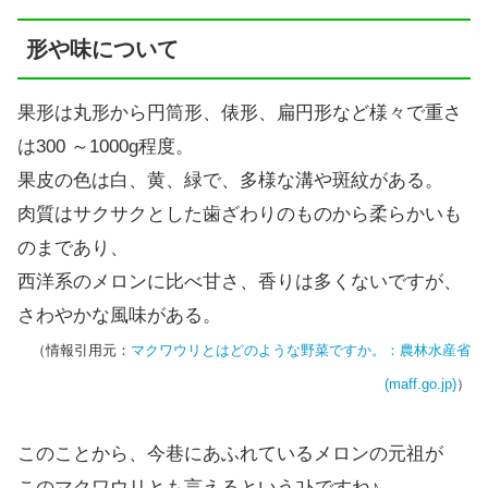
形や味について
果形は丸形から円筒形、俵形、扁円形など様々で重さ
は300 ～1000g程度。
果皮の色は白、黄、緑で、多様な溝や斑紋がある。
肉質はサクサクとした歯ざわりのものから柔らかいも
のまであり、
西洋系のメロンに比べ甘さ、香りは多くないですが、
さわやかな風味がある。
（情報引用元：
マクワウリとはどのような野菜ですか。：農林水産省
(maff.go.jp)
）
このことから、今巷にあふれているメロンの元祖が
このマクワウリとも言えるというｺﾄですね♪