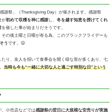
祭」（Thanksgiving Day）が催されます。感謝祭
達が
初めて収穫を神に感謝
し、
冬を越す知恵を授けてくれ
宴
を催した事が始まりだそうです。
、その後土曜と日曜が有る為、このブラックフライデーも
そう
です。😲
したり、友人を招いて食事会を開く様な形が多くあり、七
。
当時も今も“一緒に
大切な
人と過ごす特別な日”という
？
が、小売店などでは
感謝祭の翌日に大規模な安売りが実施