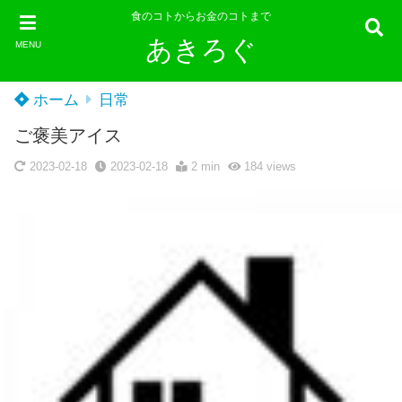
食のコトからお金のコトまで
あきろぐ
MENU
ホーム
日常
ご褒美アイス
2023-02-18
2023-02-18
2 min
184
views