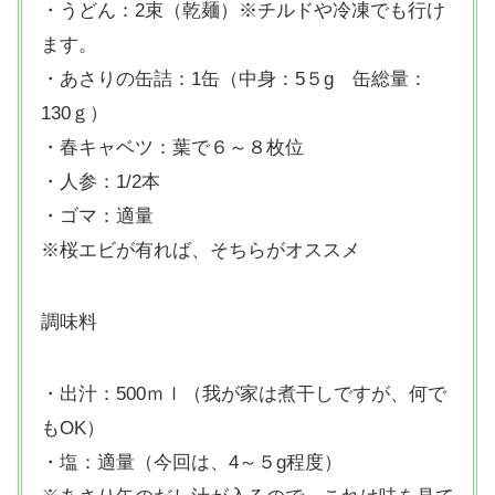
・うどん：2束（乾麺）※チルドや冷凍でも行け
ます。
・あさりの缶詰：1缶（中身：5５g 缶総量：
130ｇ）
・春キャベツ：葉で６～８枚位
・人参：1/2本
・ゴマ：適量
※桜エビが有れば、そちらがオススメ
調味料
・出汁：500ｍｌ（我が家は煮干しですが、何で
もOK）
・塩：適量（今回は、4～５g程度）