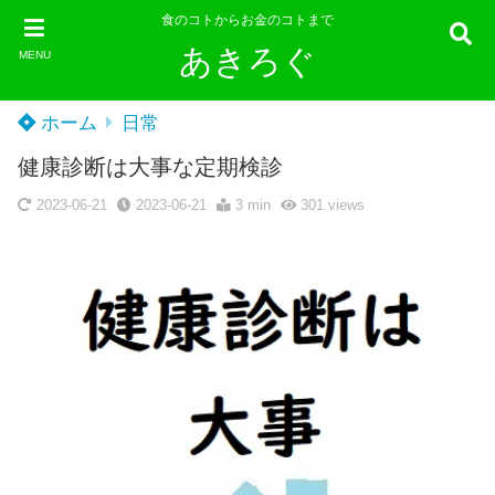
食のコトからお金のコトまで
あきろぐ
MENU
ホーム
日常
健康診断は大事な定期検診
2023-06-21
2023-06-21
3 min
301
views