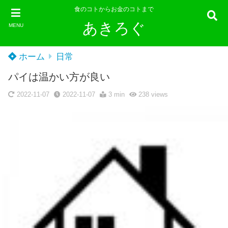
食のコトからお金のコトまで
あきろぐ
MENU
ホーム
日常
パイは温かい方が良い
2022-11-07
2022-11-07
3 min
238
views