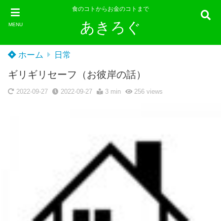
食のコトからお金のコトまで
あきろぐ
MENU
ホーム
日常
ギリギリセーフ（お彼岸の話）
2022-09-27
2022-09-27
3 min
256
views